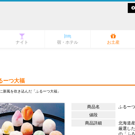
ナイト
宿・ホテル
お土産
理
カラオケでワイワイ
ショーパブ
ナイト検索
ラウンジ
スナック
クラブ
その他
Bar
るーつ大福
に新風を吹き込んだ「ふるーつ大福」
商品名
ふるー
値段
商品詳細
北海道
厳選した
の「ふ