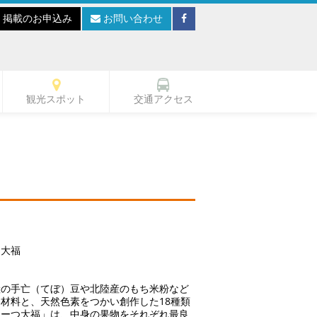
掲載のお申込み
お問い合わせ
観光スポット
交通アクセス
長崎市
つ大福
産の手亡（てぼ）豆や北陸産のもち米粉など
材料と、天然色素をつかい創作した18種類
るーつ大福」は、中身の果物をそれぞれ最良