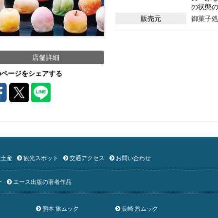
の状態
販売元
御菓子処
店舗詳細
のページをシェアする
土産
観光スポット
交通アクセス
お問い合わせ
ー
エース出版の著者作品
熊本 旅ムック
長崎 旅ムック