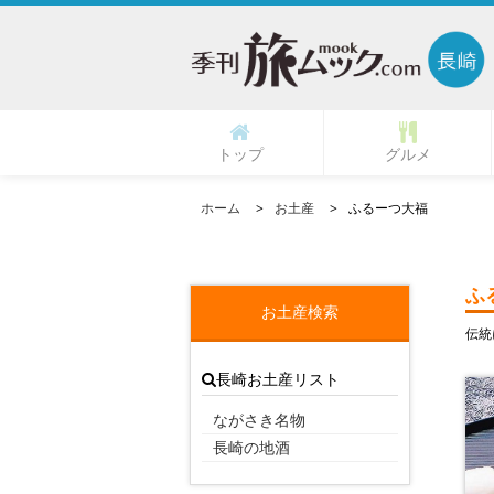
トップ
グルメ
名物・ご当地・郷土料
こだわりの専門店
天ぷら専門店
串揚げ専門店
炉ばた焼き
魚が美味い
ピザ専門店
イタリアン
グルメ検索
活魚料理
ふぐ料理
一口餃子
居酒屋
ランチ
鯨料理
旨い肉
和食
中華
寿司
ホーム
お土産
ふるーつ大福
ふ
お土産検索
伝統
長崎お土産リスト
ながさき名物
長崎の地酒